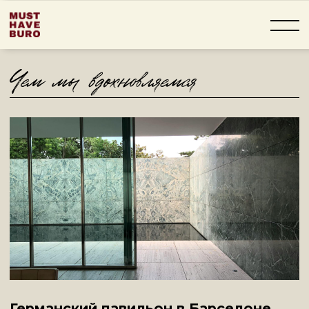
Германский павильон в Барселоне
Мис ван дер Роэ
Смотреть
→