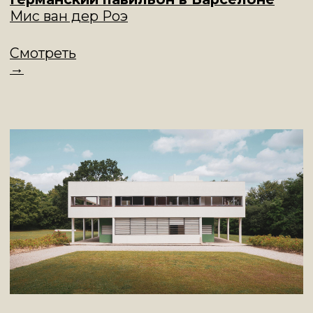
Вилла Савой
Ле Корбюзье, Франция
Смотреть
→