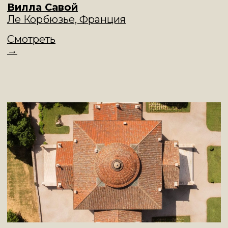
Вилла Ротонда
Андреа Палладио
, Виченца, Италия
Смотреть
→
Fallingwater
Фрэнк Ллойд Райт,
Пенсильвания, США