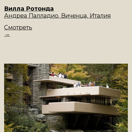
Смотреть
→
Особняк Морозова на Спиридоновке
Москва
, Россия
Смотреть
→