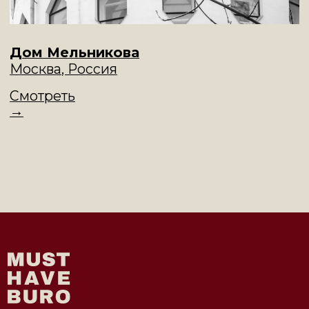
+7 | 985 | 222-47-47
Большой Каретный переулок, 24
строение 2, этаж 2, офис 1
e-mail:
info@mhburo.ru