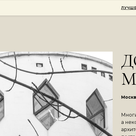
ЛУЧШЕ
Д
М
Москв
Многи
а нек
архит