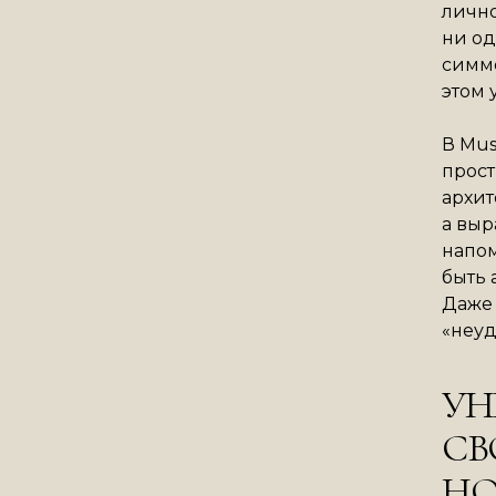
лично
ни од
симме
этом 
В Mus
прост
архит
а выр
напом
быть
Даже 
«неуд
УН
СВ
НО