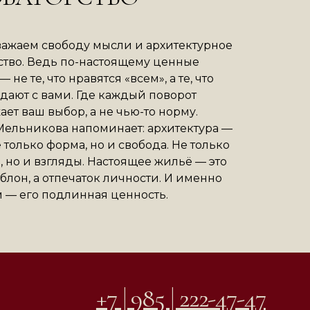
ажаем свободу мысли и архитектурное
тво. Ведь по-настоящему ценные
 не те, что нравятся «всем», а те, что
дают с вами. Где каждый поворот
ает ваш выбор, а не чью-то норму.
ельникова напоминает: архитектура —
е только форма, но и свобода. Не только
, но и взгляды. Настоящее жильё — это
блон, а отпечаток личности. И именно
м — его подлинная ценность.
+7 | 985 | 222-47-47