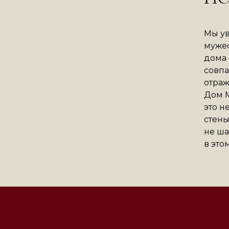
Мы ув
мужес
дома —
совпа
отраж
Дом М
это н
стены
не ша
в это