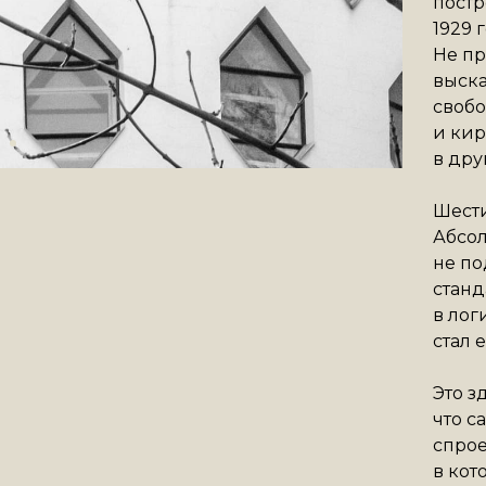
постр
1929 
Не пр
выска
свобо
и кир
в дру
Шести
Абсол
не п
станд
в лог
стал 
Это з
что с
спрое
в кот