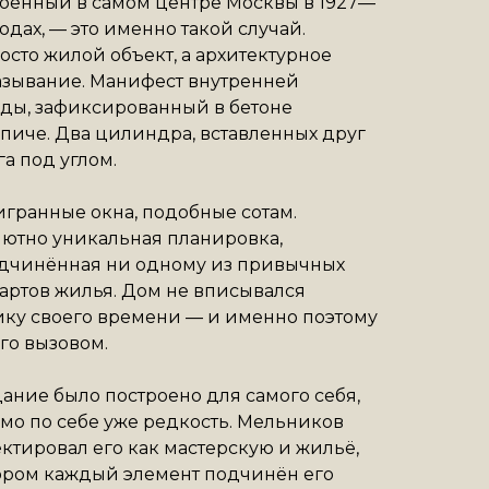
оенный в самом центре Москвы в 1927—
годах, — это именно такой случай.
осто жилой объект, а архитектурное
зывание. Манифест внутренней
ды, зафиксированный в бетоне
пиче. Два цилиндра, вставленных друг
га под углом.
гранные окна, подобные сотам.
ютно уникальная планировка,
одчинённая ни одному из привычных
артов жилья. Дом не вписывался
ику своего времени — и именно поэтому
его вызовом.
дание было построено для самого себя,
амо по себе уже редкость. Мельников
ктировал его как мастерскую и жильё,
ором каждый элемент подчинён его