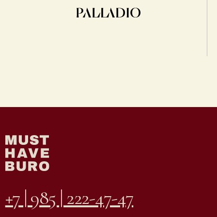
+7 | 985 | 222-47-47
Большой Каретный переулок, 24
строение 2, этаж 2, офис 1
e-mail:
info@mhburo.ru
Телеграм→
Инстаграм*
→
* Компания Meta признана экстремистской
организацией на территории РФ