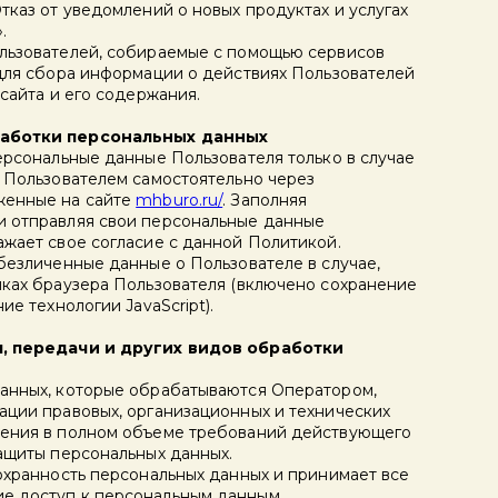
тказ от уведомлений о новых продуктах и услугах
.
льзователей, собираемые с помощью сервисов
 для сбора информации о действиях Пользователей
 сайта и его содержания.
работки персональных данных
ерсональные данные Пользователя только в случае
и Пользователем самостоятельно через
женные на сайте
mhburo.ru/
. Заполняя
и отправляя свои персональные данные
ажает свое согласие с данной Политикой.
безличенные данные о Пользователе в случае,
йках браузера Пользователя (включено сохранение
ие технологии JavaScript).
я, передачи и других видов обработки
анных, которые обрабатываются Оператором,
ации правовых, организационных и технических
нения в полном объеме требований действующего
защиты персональных данных.
сохранность персональных данных и принимает все
е доступ к персональным данным