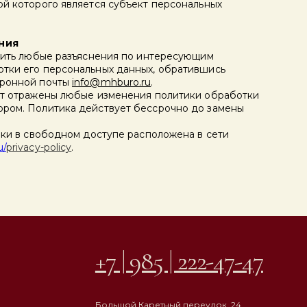
ой которого является субъект персональных
ния
учить любые разъяснения по интересующим
тки его персональных данных, обратившись
тронной почты
info@mhburo.ru
.
ут отражены любые изменения политики обработки
ром. Политика действует бессрочно до замены
ики в свободном доступе расположена в сети
u/
privacy-policy
.
+7 | 985 | 222-47-47
Большой Каретный переулок, 24