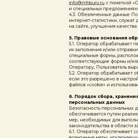
info@mhburo.ru
с пометкой «О
и специальных предложениях»
4.3. Обезличенные данные По
интернет-статистики, служат
на сайте, улучшения качества
5. Правовые основания об
5.1. Оператор обрабатывает п
их заполнения и/или отправк
специальные формы, располо
соответствующие формы и/ил
Оператору, Пользователь выр
5.2. Оператор обрабатывает о
если это разрешено в настро
файлов «cookie» и использован
6. Порядок сбора, хранени
персональных данных
Безопасность персональных д
обеспечивается путем реализ
мер, необходимых для выпол
законодательства в области 
6.1. Оператор обеспечивает 
возможные меры, исключающи