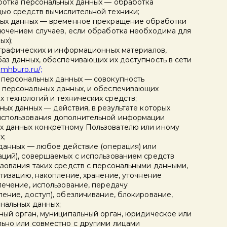
аботка персональных данных — обработка
ью средств вычислительной техники;
ьных данных — временное прекращение обработки
лючением случаев, если обработка необходима для
ых);
ь графических и информационных материалов,
баз данных, обеспечивающих их доступность в сети
у
mhburo.ru/;
 персональных данных — совокупность
 персональных данных, и обеспечивающих
 технологий и технических средств;
ных данных — действия, в результате которых
использования дополнительной информации
х данных конкретному Пользователю или иному
х;
 данных — любое действие (операция) или
аций), совершаемых с использованием средств
ьзования таких средств с персональными данными,
атизацию, накопление, хранение, уточнение
лечение, использование, передачу
ение, доступ), обезличивание, блокирование,
нальных данных;
нный орган, муниципальный орган, юридическое или
льно или совместно с другими лицами