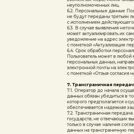
неуполномоченных лиц.
6.2. Персональные данные Пол
не будут переданы третьим ли
с исполнением действующего 
6.3. В случае выявления нето
может актуализировать их са
уведомление на адрес элект
с пометкой «Актуализация пе
6.4. Срок обработки персона
Пользователь может в любой 
персональных данных, напра
электронной почты на элект
с пометкой «Отзыв согласия н
7. Трансграничная переда
7.1. Оператор до начала осу
данных обязан убедиться в то
которого предполагается осу
обеспечивается надежная защ
7.2. Трансграничная передач
государств, не отвечающих в
только в случае наличия согл
данных на трансграничную пе