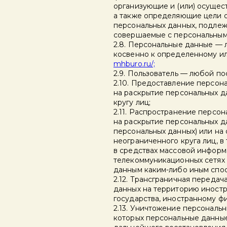
организующие и (или) осущес
а также определяющие цели о
персональных данных, подлеж
совершаемые с персональным
2.8. Персональные данные — 
косвенно к определенному и
mhburo.ru/;
2.9. Пользователь — любой по
2.10. Предоставление персон
на раскрытие персональных 
кругу лиц;
2.11. Распространение персо
на раскрытие персональных д
персональных данных) или на
неограниченного круга лиц, 
в средствах массовой инфор
телекоммуникационных сетях 
данным каким-либо иным спо
2.12. Трансграничная переда
данных на территорию иностр
государства, иностранному ф
2.13. Уничтожение персональн
которых персональные данны