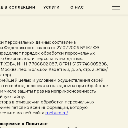
Е В КОЛЛЕКЦИИ
УСЛУГИ
О НАС
и персональных данных составлена
и Федерального закона от 27.07.2006 № 152-ФЗ
пределяет порядок обработки персональных
ю безопасности персональных данных,
ЭВ», ИНН 7 706 802 087, ОГРН 5 137 746 005 898,
 Москва, пер. Большой Каретный, д. 24, стр. 2, этаж/
атор).
важнейшей целью и условием осуществления своей
в и свобод человека и гражданина при обработке
ом числе защиты прав на неприкосновенность
йную тайну.
ратора в отношении обработки персональных
рименяется ко всей информации, которую
осетителях веб-сайта
mhburo.ru/
.
льзуемые в Политике