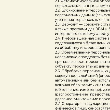
2.1. Автоматизированная обр
персональных данных с помощ
2.2. Блокирование персонал
персональных данных (за иск
уточнения персональных данн
2.3. Веб-сайт — совокупност
а также программ для ЭВМ и 
интернет по сетевому адрес
2.4. Информационная система
содержащихся в базах данных
их обработку информационных
2.5. Обезличивание персональ
невозможно определить без 
принадлежность персональны
субъекту персональных данны
2.6. Обработка персональных
совокупность действий (опер
автоматизации или без испол
включая сбор, запись, систем
(обновление, изменение), изв
(распространение, предоставл
удаление, уничтожение персо
2.7. Оператор — государстве
физическое лицо, самостояте