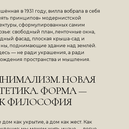
шённая в 1931 году, вилла вобрала в себя
пять принципов» модернистской
ектуры, сформулированных самим
зье: свободный план, ленточные окна,
дный фасад, плоская крыша-сад и
ны, поднимающие здание над землёй.
десь — не ради украшения, а ради
ождения пространства и мышления.
НИМАЛИЗМ. НОВАЯ
ТЕТИКА. ФОРМА —
К ФИЛОСОФИЯ
е дом как укрытие, а дом как жест. Как
ждение: мы можем жить иначе — легче,