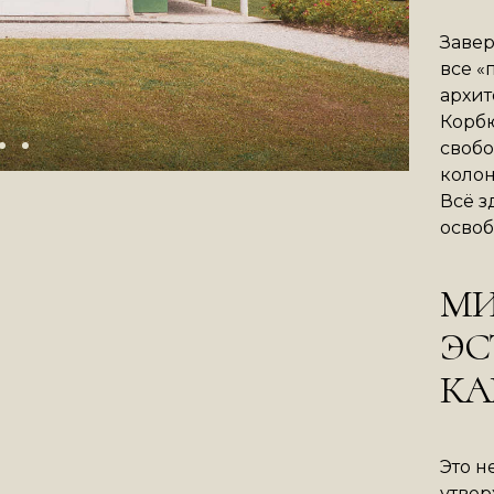
Завер
все «
архит
Корбю
свобо
колон
Всё з
освоб
МИ
ЭС
КА
Это н
утвер