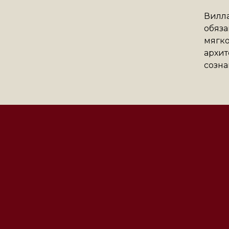
Вилла
обяза
мягко
архит
созна