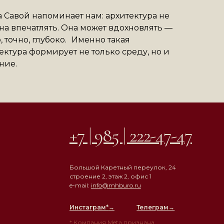
 Савой напоминает нам: архитектура не
на впечатлять. Она может вдохновлять —
, точно, глубоко. Именно такая
ектура формирует не только среду, но и
ние.
+7 | 985 | 222-47-47
Большой Каретный переулок, 24
строение 2, этаж 2, офис 1
e-mail:
info@mhburo.ru
Инстаграм*
→
Телеграм→
* Компания Meta признана