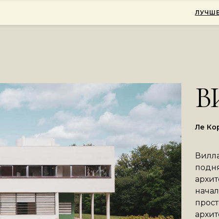
ЛУЧШЕ
В
Ле Ко
Вилла
подня
архит
начал
прост
архит