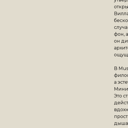
откры
Вилла
беско
случа
фон, 
он ди
архит
ощуще
В Mus
филос
а эст
Миним
Это с
дейст
вдохн
прост
дышат