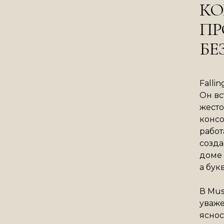
КО
ПР
БЕ
Falli
Он вс
жесто
консо
работ
созда
доме 
а бук
В Mus
уваже
яснос