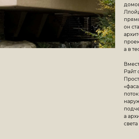
домов
Ллойд
прямо
он ст
архит
проек
а в т
Вмест
Райт 
Прост
«фаса
поток
наруж
подче
а арх
света