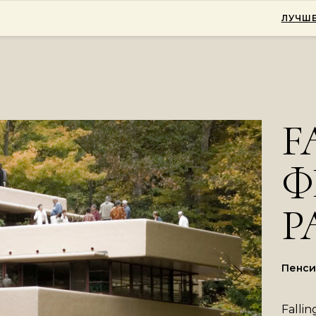
ЛУЧШЕ
F
Ф
Р
Пенси
Falli