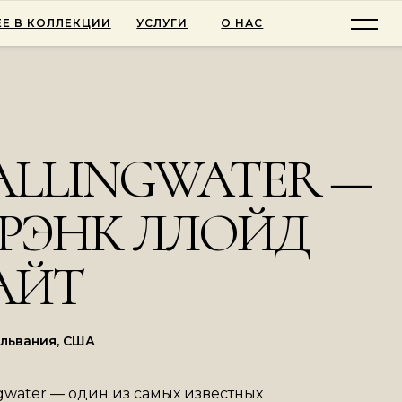
Е В КОЛЛЕКЦИИ
УСЛУГИ
О НАС
ALLINGWATER —
РЭНК ЛЛОЙД
АЙТ
львания, США
ngwater — один из самых известных