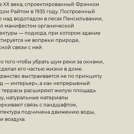
 XX века, спроектированный Фрэнком
ом Райтом в 1935 году. Построенный
 над водопадом в лесах Пенсильвании,
ал манифестом органической
ектуры — подхода, при котором здание
тируется не вопреки природе,
есной связи с ней.
о того чтобы убрать шум реки за окнами,
сделал его частью жизни в доме.
ранство выстраивается не по принципу
д — интерьер», а как непрерывный
: террасы расширяют жилую площадь
у, натуральные материалы
ркивают связь с ландшафтом,
итектура подчинена движению воды,
 и воздуха.