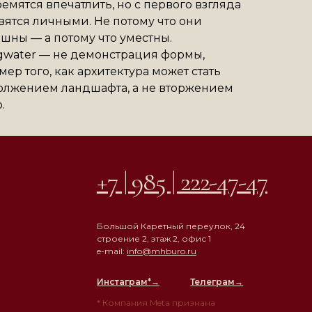
ремятся впечатлить, но с первого взгляда
вятся личными. Не потому что они
шны — а потому что уместны.
ngwater — не демонстрация формы,
мер того, как архитектура может стать
лжением ландшафта, а не вторжением
.
+7 | 985 | 222-47-47
Большой Каретный переулок, 24
строение 2, этаж 2, офис 1
e-mail:
info@mhburo.ru
Инстаграм*
→
Телеграм→
* Компания Meta признана