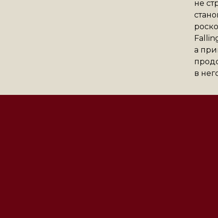
не ст
стано
роско
Falli
а при
продо
в него