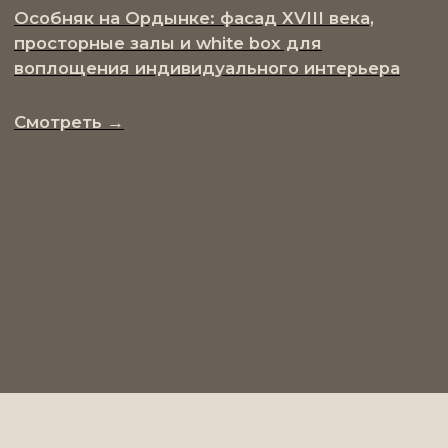
УСАДЬБА
ДЕМИДОВА —
ЖЕМЧУЖИНА
МОСКОВСКОГО
КЛАССИЦИЗМА
XVIII ВЕКА
Исторический ансамбль XVIII века с парком,
оранжереей и современным комфортом
в сердце Басманного района