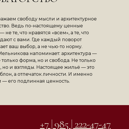
ажаем свободу мысли и архитектурное
тво. Ведь по-настоящему ценные
 не те, что нравятся «всем», а те, что
дают с вами. Где каждый поворот
ает ваш выбор, а не чью-то норму.
ельникова напоминает: архитектура —
е только форма, но и свобода. Не только
, но и взгляды. Настоящее жильё — это
блон, а отпечаток личности. И именно
м — его подлинная ценность.
+7 | 985 | 222-47-47