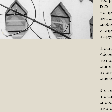
постр
1929 
Не пр
выска
свобо
и кир
в дру
Шести
Абсол
не п
станд
в лог
стал 
Это з
что с
спрое
в кот