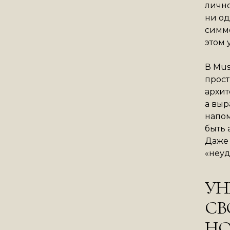
лично
ни од
симме
этом 
В Mus
прост
архит
а выр
напом
быть
Даже 
«неуд
УН
СВ
НО