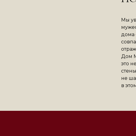
Мы ув
мужес
дома —
совпа
отраж
Дом М
это н
стены
не ша
в это