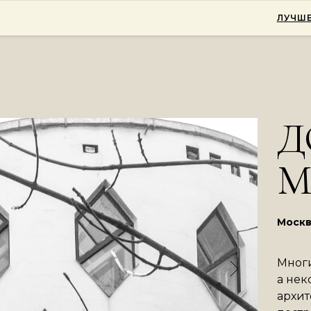
ЛУЧШЕ
Д
М
Москв
Многи
а нек
архит