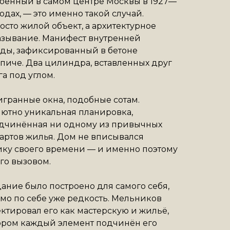
оенный в самом центре Москвы в 1927—
годах, — это именно такой случай.
осто жилой объект, а архитектурное
зывание. Манифест внутренней
ды, зафиксированный в бетоне
пиче. Два цилиндра, вставленных друг
га под углом.
гранные окна, подобные сотам.
ютно уникальная планировка,
одчинённая ни одному из привычных
артов жилья. Дом не вписывался
ику своего времени — и именно поэтому
его вызовом.
дание было построено для самого себя,
амо по себе уже редкость. Мельников
ктировал его как мастерскую и жильё,
ором каждый элемент подчинён его