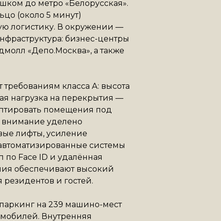
ешком до метро «Белорусская».
ьцо (около 5 минут)
ю логистику. В окружении —
нфраструктура: бизнес-центры
дмолл «Депо.Москва», а также
 требованиям класса А: высота
мая нагрузка на перекрытия —
даптировать помещения под
е внимание уделено
вые лифты, усиление
 автоматизированные системы
п по Face ID и удалённая
ния обеспечивают высокий
 резидентов и гостей.
паркинг на 239 машино-мест
омобилей. Внутренняя