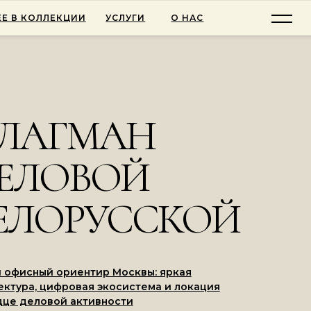
Е В КОЛЛЕКЦИИ
УСЛУГИ
О НАС
ЛАГМАН
ЕЛОВОЙ
ЕЛОРУССКОЙ
 офисный ориентир Москвы: яркая
ектура, цифровая экосистема и локация
дце деловой активности