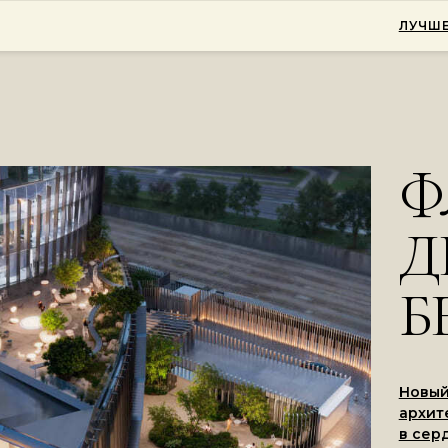
ЛУЧШЕ
Ф
Д
Б
Новый
архит
в сер