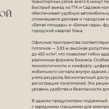
транспортных узлов: всего 6 минут п
Быстрый выезд на ТТК и Садовое кол
КОЙ
обеспечивает удобную автомобильну
сложившаяся деловая и городская и
«Белая площадь» и «Белые сады», фу
городской квартал Slava.
Офисные пространства соответствуют
потолков — 3,93 м, высокая допусти
до 450 кг/м², что позволяет гибко а
различные форматы бизнеса. Особо
технологичности и комфорту: цифро
мобильного сигнала внутри здания,
учёта ресурсов, бесконтактный досту
регистрация посетителей. Эти реше
уровень удобства и безопасности для
В здании предусмотрен подземный 
с зарядными станциями для электр