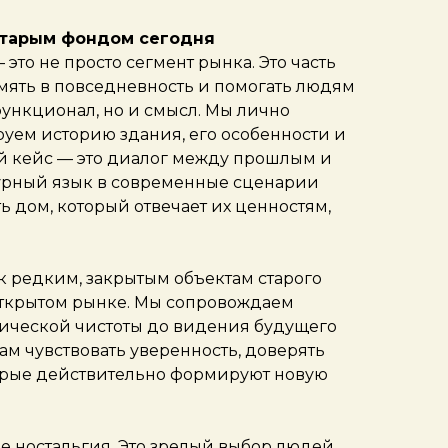
 старым фондом сегодня
это не просто сегмент рынка. Это часть
мять в повседневность и помогать людям
функционал, но и смысл. Мы лично
руем историю здания, его особенности и
 кейс — это диалог между прошлым и
урный язык в современные сценарии
 дом, который отвечает их ценностям,
к редким, закрытым объектам старого
 открытом рынке. Мы сопровождаем
дической чистоты до видения будущего
там чувствовать уверенность, доверять
торые действительно формируют новую
е ностальгия. Это зрелый выбор людей,