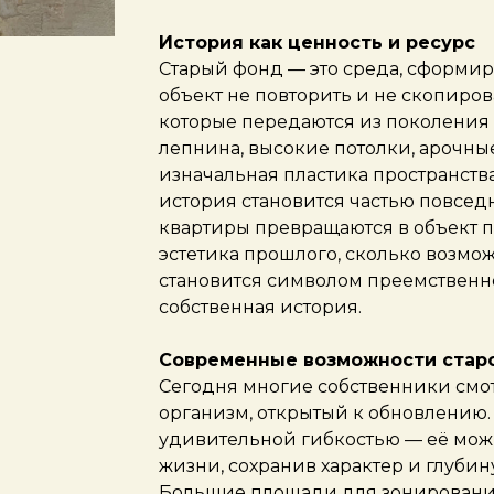
История как ценность и ресурс
Старый фонд — это среда, сформир
объект не повторить и не скопирова
которые передаются из поколения 
лепнина, высокие потолки, арочны
изначальная пластика пространства
история становится частью повсед
квартиры превращаются в объект п
эстетика прошлого, сколько возмо
становится символом преемственно
собственная история.
Современные возможности стар
Сегодня многие собственники смот
организм, открытый к обновлению. 
удивительной гибкостью — её мож
жизни, сохранив характер и глубин
Большие площади для зонирования