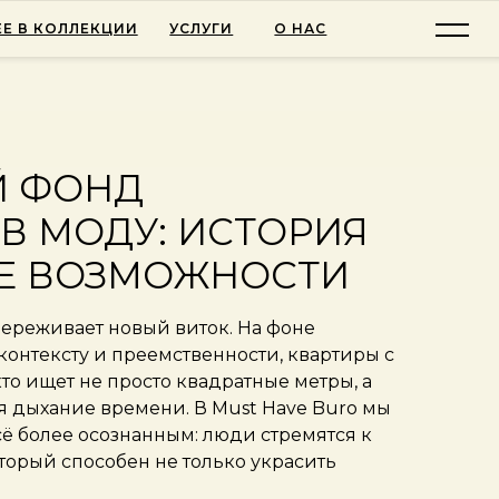
Е В КОЛЛЕКЦИИ
УСЛУГИ
О НАС
Й ФОНД
В МОДУ: ИСТОРИЯ
Е ВОЗМОЖНОСТИ
переживает новый виток. На фоне
контексту и преемственности, квартиры с
кто ищет не просто квадратные метры, а
ся дыхание времени. В Must Have Buro мы
всё более осознанным: люди стремятся к
оторый способен не только украсить