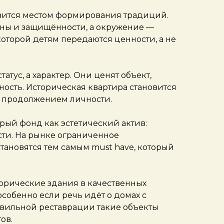
вится местом формирования традиций.
ны и защищённости, а окружение —
которой детям передаются ценности, а не
тус, а характер. Они ценят объект,
ость. Историческая квартира становится
, продолжением личности.
ый фонд как эстетический актив:
сти. На рынке ограниченное
тановятся тем самым must have, который
торические здания в качественных
собенно если речь идёт о домах с
авильной реставрации такие объекты
ов.