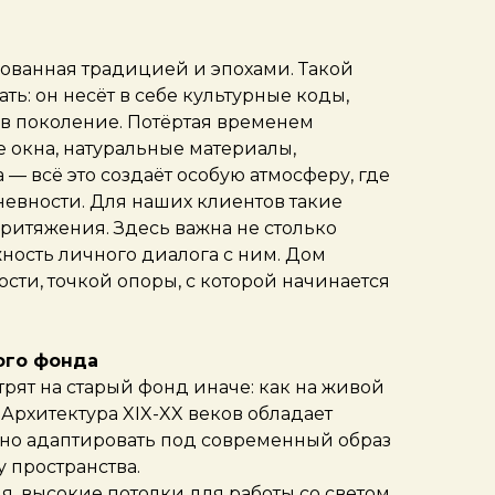
ованная традицией и эпохами. Такой
ть: он несёт в себе культурные коды,
в поколение. Потёртая временем
е окна, натуральные материалы,
 — всё это создаёт особую атмосферу, где
невности. Для наших клиентов такие
ритяжения. Здесь важна не столько
жность личного диалога с ним. Дом
сти, точкой опоры, с которой начинается
ого фонда
рят на старый фонд иначе: как на живой
Архитектура XIX-XX веков обладает
но адаптировать под современный образ
у пространства.
, высокие потолки для работы со светом