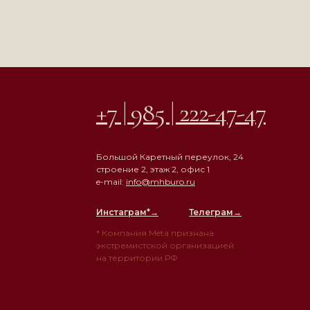
+7 | 985 | 222-47-47
Большой Каретный переулок, 24
строение 2, этаж 2, офис 1
e-mail:
info@mhburo.ru
Инстаграм*
→
Телеграм→
* Компания Meta признана
экстремистской организацией
на территории РФ