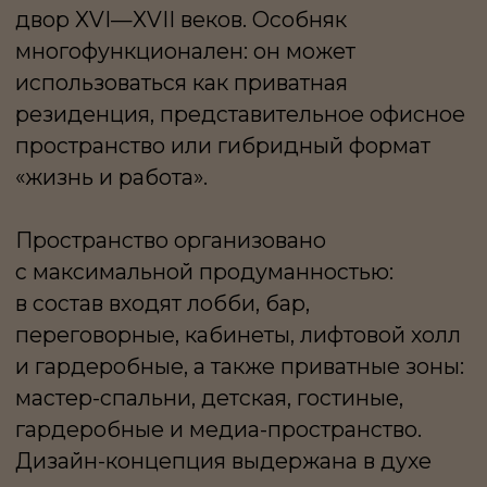
мастер-спальни, детская, гостиные,
гардеробные и медиа-пространство.
Дизайн-концепция выдержана в духе
минимализма: лаконичные линии,
сдержанные серые и металлические
оттенки, натуральные материалы,
разнообразие текстур и продуманные
световые решения создают
современную, стильную
и функциональную атмосферу.
Подземный паркинг располагает шестью
машиноместами, обеспечивая комфорт
и приватность.
Особняк в Гранатном переулке
предоставляет полный карт-бланш для
реализации любых идей: его
многофункциональное пространство
легко адаптируется под жилые, рабочие
или представительские задачи, давая
свободу для воплощения любых
архитектурных и дизайнерских идей.