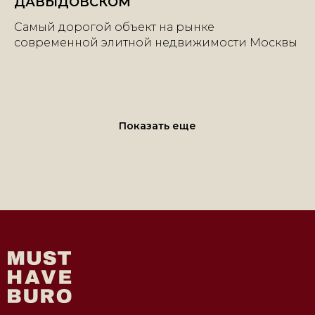
ДАВЫДОВСКОМ
Самый дорогой объект на рынке
современной элитной недвижимости Москвы
+7 | 985 | 222-47-47
Показать еще
Большой Каретный переулок, 24
строение 2, этаж 2, офис 1
e-mail:
info@mhburo.ru
Телеграм→
Инстаграм*
→
* Компания Meta признана экстремистской
организацией на территории РФ
АГЕНТСТВО