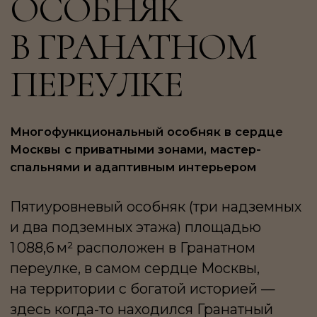
Многофункциональный особняк в сердце
Москвы с приватными зонами, мастер-
спальнями и адаптивным интерьером
Пятиуровневый особняк (три надземных
и два подземных этажа) площадью
1 088,6 м² расположен в Гранатном
переулке, в самом сердце Москвы,
на территории с богатой историей —
здесь когда-то находился Гранатный
двор XVI—XVII веков. Особняк
многофункционален: он может
использоваться как приватная
резиденция, представительное офисное
пространство или гибридный формат
«жизнь и работа».
Пространство организовано
с максимальной продуманностью:
в состав входят лобби, бар,
переговорные, кабинеты, лифтовой холл
и гардеробные, а также приватные зоны: