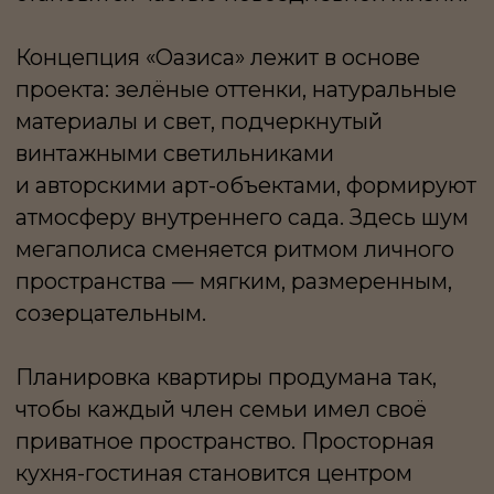
чтобы каждый член семьи имел своё
приватное пространство. Просторная
кухня-гостиная становится центром
общения и объединяет выдающиеся
предметы дизайна: люстру 1970-х годов
из опалесцентного стекла, диван Boa
фабрики Edra, винтажные кресла Carl
Hansen. Мастер-спальня с отдельным
входом и гардеробной Pianca
напоминает частные апартаменты. Две
спальни с собственными ванными
комнатами и кабинет формируют
полноценную зону для жизни и отдыха.
Особое внимание уделено искусству.
В интерьерах — фотографии Валерия
Кацубы, работы Егора Плотникова,
Александры Котьер, инсталляция Аси
Ричардсон. Каждое произведение
интегрировано в пространство
и поддерживает мотив природы:
текучесть форм, естественные оттенки,