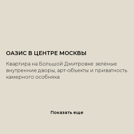
ОАЗИС В ЦЕНТРЕ МОСКВЫ
Квартира на Большой Дмитровке: зелёные
внутренние дворы, арт-объекты и приватность
камерного особняка
+7 | 985 | 222-47-47
Большой Каретный переулок, 24
строение 2, этаж 2, офис 1
Показать еще
e-mail:
info@mhburo.ru
Телеграм→
Инстаграм*
→