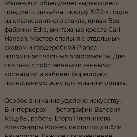
ритмы, напоминающие дыхание.
Закрытая территория с вертикальным
лесом, зеркальной аллеей и камерными
особняками продолжает концепцию
оазиса, создавая ощущение приватного
клуба в самом центре города.
БОЛЬШАЯ ДМИТРОВКА IX —
ЗДЕСЬ ПРИРОДА
И ИСКУССТВО НЕ ДЕКОР,
А САМА ТКАНЬ
ПРОСТРАНСТВА