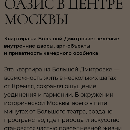
и приватность камерного особняка
Эта квартира на Большой Дмитровке —
возможность жить в нескольких шагах
от Кремля, сохраняя ощущение
уединения и гармонии. В окружении
исторической Москвы, всего в пяти
минутах от Большого театра, создано
пространство, где природа и искусство
становятся частью повседневной жизни.
Концепция «Оазиса» лежит в основе
проекта: зелёные оттенки, натуральные
материалы и свет, подчеркнутый
винтажными светильниками
и авторскими арт-объектами, формируют
атмосферу внутреннего сада. Здесь шум
мегаполиса сменяется ритмом личного
пространства — мягким, размеренным,
созерцательным.
Планировка квартиры продумана так,