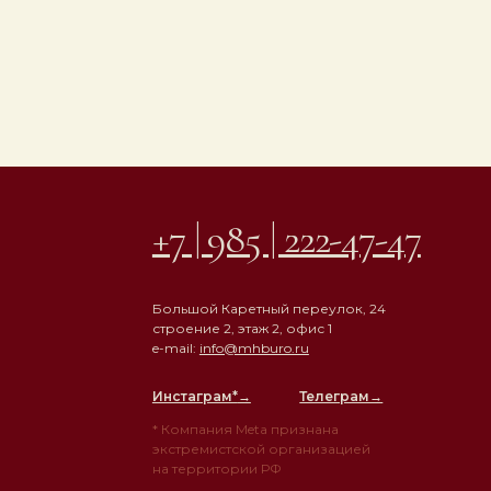
+7 | 985 | 222-47-47
Большой Каретный переулок, 24
строение 2, этаж 2, офис 1
e-mail:
info@mhburo.ru
Инстаграм*
→
Телеграм→
* Компания Meta признана
экстремистской организацией
на территории РФ