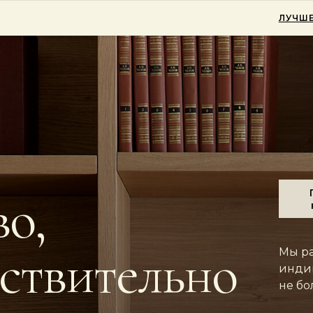
ЛУЧШЕ
о,
йствительно
Мы ра
индив
не бо