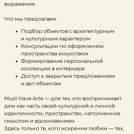
В
Heritage
предметный дизайн
воспринимается как культурная ценность:
вещи здесь становятся не просто
экспонатами, а живыми участниками
разговора о времени, вкусе и культуре.
Галерея собирает знаковые объекты —
от редкого европейского mid-century
до уникальных предметов советского
модернизма.
Нам близок их подход: выбирать
не по тренду, а по смыслу. Heritage помогает
интегрировать дизайн в интерьер как живой
акцент — не просто красивую вещь, а деталь,
формирующую атмосферу. Такие предметы
не стареют и не теряют актуальности —
со временем они становятся только