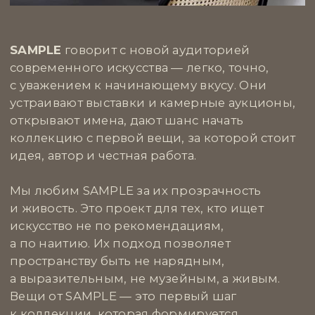
и художник, чьи работы исследуют грани
между реальностью и воображением, где
образ становится одновременно
документом и метафорой. Его фотографии
наполнены глубокой атмосферой и тонкой
игрой света и тени, создавая визуальные
истории, которые остаются в памяти надолго.
Особое значение в творчестве Глынина имеет
способность видеть повседневное под
новым углом, превращая привычное
в необычное и заставляя зрителя задуматься
о скрытых смыслах. Его работы становятся
не просто украшением пространства,
а смысловым центром, способным задать
настроение и открыть новые горизонты
восприятия.