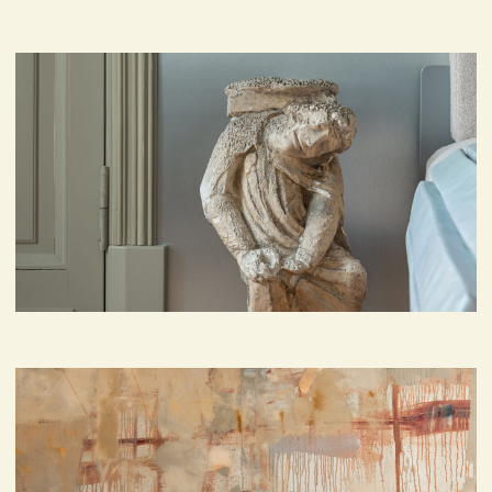
Мы предлагаем не просто квартиры,
а объекты с потенциалом коллекционной
значимости — с выразительной архитектурой,
историей или уникальной атмосферой.
Совместно с экспертами из мира искусства
мы помогаем наполнить такие пространства
художественным содержанием:
от современных произведений до редких
предметов интерьера. Это услуга для тех, кто
ценит эстетику, видит в недвижимости
не только функциональность, но и форму
выражения.
Что мы предлагаем:
Подбор объектов с архитектурным
и культурным характером
Консультации по оформлению
пространства искусством
Формирование персональной
коллекции в интерьере
Доступ к закрытым предложениям