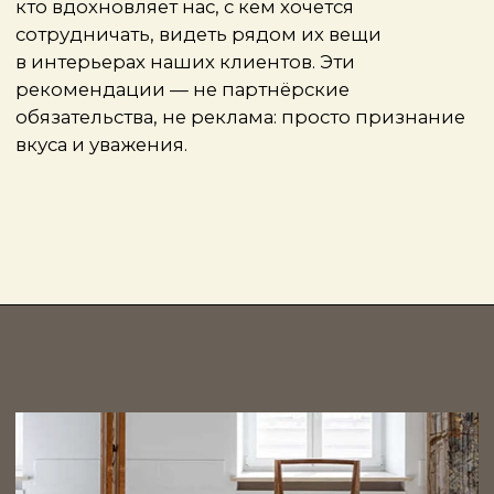
выразительнее.
TRIUMPH
— это галерея, где современное
искусство органично входит в жилые
и публичные пространства. Здесь много
живого: актуальные художники, эксперимент
с формой, работой с материалом. Объекты,
которые легко представить в интерьере —
скульптуры, графика, визуальные
конструкции, — не «фоном»,