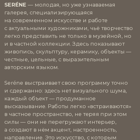
SUITE HOME INTERIORS
создаёт не просто
интерьеры — они формируют атмосферу,
в которой хочется жить, работать
и вдохновляться. За каждым проектом стоит
глубокое понимание личности клиента
и искренняя забота о деталях: от света и цвета
до текстур и пропорций.
В их работах чувствуется сочетание тонкой
эстетики и практичности — здесь нет
лишнего, всё служит комфорту
и настроению. Suite Home Interiors смело
играют с цветом и формой, создавая
интерьеры с характером и душой. Это бюро,
которое рекомендуем тем, кто ценит глубину
и искренность в дизайне, и хочет, чтобы дом
стал не просто пространством, а настоящим
произведением искусства.