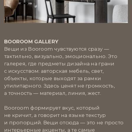
коллекцию с первой вещи, за которой стоит
идея, автор и честная работа.
Мы любим SAMPLE за их прозрачность
и живость. Это проект для тех, кто ищет
искусство не по рекомендациям,
а по наитию. Их подход позволяет
пространству быть не нарядным,
а выразительным, не музейным, а живым.
Вещи от SAMPLE — это первый шаг
к коллекции, которая формируется
интуитивно и лично.