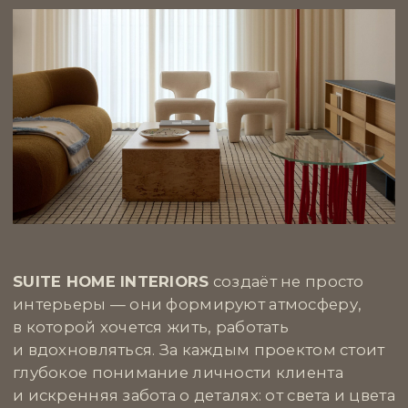
+7 | 985 | 222-47-47
Большой Каретный переулок, 24
строение 2, этаж 2, офис 1
e-mail:
info@mhburo.ru
Телеграм→
Инстаграм*
→
* Компания Meta признана экстремистской
организацией на территории РФ
АГЕНТСТВО