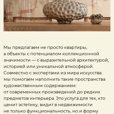
и арт-объектам
Must Have Arte — для тех, кто воспринимает
дом как часть своей культурной и личной
идентичности, пространство, наполненное
смыслом и вдохновением.
Здесь только те, кого искренне любим — тех,
кто вдохновляет нас, с кем хочется
сотрудничать, видеть рядом их вещи
в интерьерах наших клиентов. Эти
рекомендации — не партнёрские
обязательства, не реклама: просто признание
вкуса и уважения.