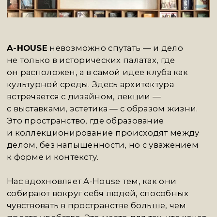
SERÉNE
— молодая, но уже узнаваемая
галерея, специализирующаяся
на современном искусстве и работе
с актуальными художниками, чьё творчество
легко представить не только в музейной, но
и в частной коллекции. Здесь показывают
живопись, скульптуру, керамику, объекты —
честные, цельные, с выразительным
авторским языком.
Seréne выстраивает свою программу точно