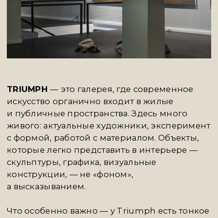
A-HOUSE
невозможно спутать — и дело
не только в исторических палатах, где
он расположен, а в самой идее клуба как
культурной среды. Здесь архитектура
встречается с дизайном, лекции —
с выставками, эстетика — с образом жизни.
Это пространство, где образование
и коллекционирование происходят между
делом, без напыщенности, но с уважением
к форме и контексту.
Нас вдохновляет A-House тем, как они
собирают вокруг себя людей, способных
чувствовать в пространстве больше, чем