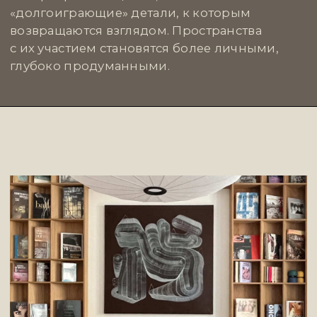
Иногда, чтобы понять, каким может быть
предмет, нужно уехать из города. Именно так
делают
«Палаты»
, галерея и платформа,
которая ищет, сохраняет и переосмысляет
локальные ремесленные традиции через
предметный дизайн. Вместе с художниками
и мастерами из разных регионов России они
создают объекты на стыке декоративно-
прикладного искусства, дизайна
и этнографии.
Нам близко их отношение к локальности —
не как к стилизации, а как к смыслу.
Их предметы впитывают язык места:
северную древесину, дагестанскую глину,
традиционные техники и авторскую форму.
Здесь нет случайных вещей — каждая несёт
контекст, память о корнях и делает интерьер
глубже.