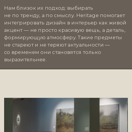
BOOROOM GALLERY
Вещи из Booroom чувствуются сразу —
тактильно, визуально, эмоционально. Это
галерея, где предметы дизайна на грани
с искусством: авторская мебель, свет,
объекты, которые выходят за рамки
утилитарного. Здесь ценят не громкость,
а точность — материал, линия, жест.
Booroom формирует вкус, который
не кричит, а говорит на языке текстур
и пропорций. Вещи отсюда — это не просто
интерьерные акценты, а те самые
«долгоиграющие» детали, к которым
возвращаются взглядом. Пространства
с их участием становятся более личными,
глубоко продуманными.