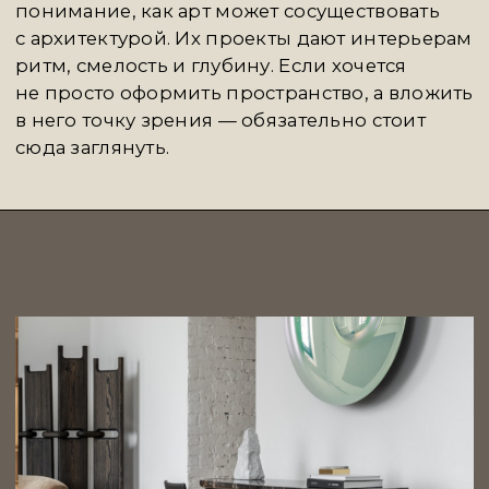
просто удобство. Это место для тех, кто хочет
не просто жить в красивом доме, а понимать,
почему он такой. Где каждый предмет
и каждый жест — это штрих к портрету
идентичности.
SAMPLE
говорит с новой аудиторией
современного искусства — легко, точно,
с уважением к начинающему вкусу. Они
устраивают выставки и камерные аукционы,
открывают имена, дают шанс начать