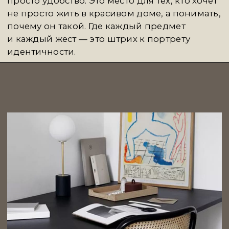
и сдержанно: здесь нет визуального шума,
каждый объект — продуманное
высказывание. Работы легко «встраиваются»
в частное пространство, не теряя при этом
силы — они не перегружают интерьер,
а создают в нём акцент, настроенность,
направление. Это искусство, с которым
хочется жить, а не просто сосуществовать.
ВЛАДИМИР ГЛЫНИН
— фотограф