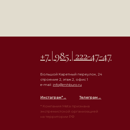
+7 | 985 | 222-47-47
Большой Каретный переулок, 24
строение 2, этаж 2, офис 1
e-mail:
info@mhburo.ru
Инстаграм*
→
Телеграм→
* Компания Meta признана
экстремистской организацией
на территории РФ